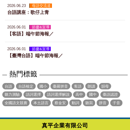
2026.06.23
母語交流道
台語講座：歌仔上青
2026.06.01
節慶&宣導
【客語】端午節海報／
2026.06.01
節慶&宣導
【臺灣台語】端午節海報／
熱門標籤
台語
台語檢定
國小
臺羅拼音
客語
朗讀
韻母
聽力測驗
語詞選擇
語詞選擇解說
高中
國中
臺語認證
全國語文競賽
本土語言
蔡金安
動詞
聽寫
拼音
子音
真平企業有限公司