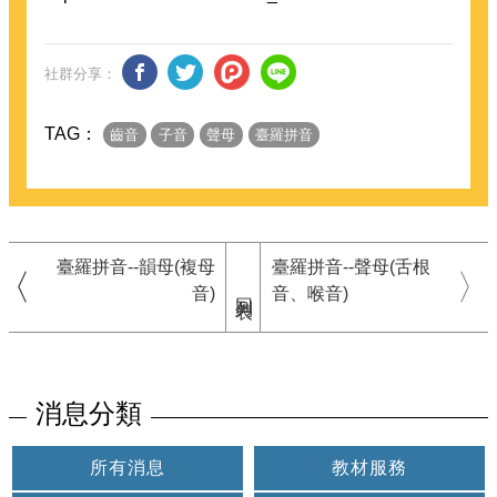
社群分享：
TAG：
齒音
子音
聲母
臺羅拼音
臺羅拼音--韻母(複母
臺羅拼音--聲母(舌根
音)
音、喉音)
回列表
消息分類
所有消息
教材服務