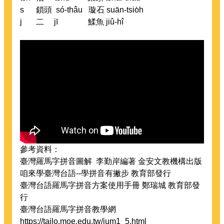
s 鎖頭 só-thâu 璇石 suān-tsio̍h
j 二 jī 鰇魚 jiû-hî
參考資料：
臺灣羅馬字拼音圖解 李勤岸編著 金安文教機構出版
咱來學臺灣台語--學拼音有撇步 教育部發行
臺灣台語羅馬字拼音方案使用手冊 鄭瑞城 教育部發
行
臺灣台語羅馬字拼音教學網
https://tailo.moe.edu.tw/ium1_5.html