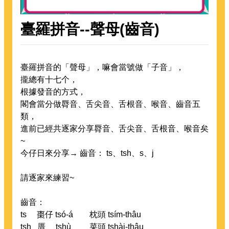
臺羅拼音--聲母(齒音)
臺羅拼音的「聲母」，嘛會當號做「子音」，
攏總有十七个，
根據發音的方式，
閣會當分做脣音、舌尖音、舌根音、喉音、齒音五
類，
進前已經共逐家分享脣音、舌尖音、舌根音、喉音矣
~
今仔日來分享→ 齒音： ts、tsh、s、j
請逐家來練習~
齒音：
ts 棗仔 tsó-á 枕頭 tsím-thâu
tsh 厝 tshù 菜頭 tshài-thâu