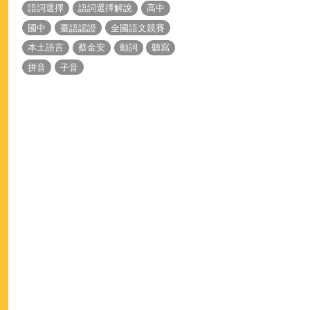
語詞選擇
語詞選擇解說
高中
國中
臺語認證
全國語文競賽
本土語言
蔡金安
動詞
聽寫
拼音
子音