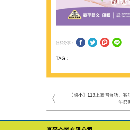
社群分享：
TAG：
【國小】113上臺灣台語、客
午節
真平企業有限公司