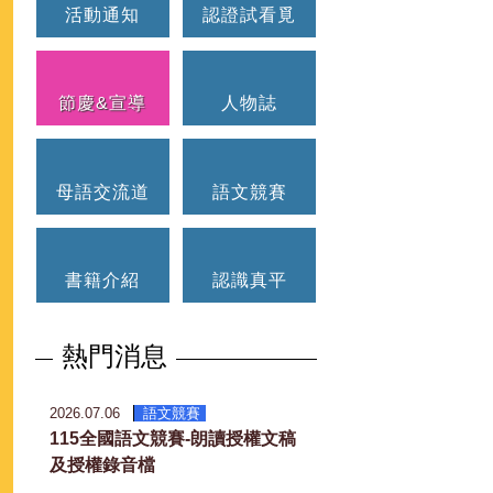
活動通知
認證試看覓
節慶&宣導
人物誌
母語交流道
語文競賽
書籍介紹
認識真平
熱門消息
2026.07.06
語文競賽
115全國語文競賽-朗讀授權文稿
及授權錄音檔