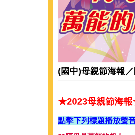
(國中)母親節海報
★2023母親節海報
點擊下列標題播放聲