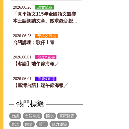
2026.06.26
語文競賽
「真平語文115年全國語文競賽
本土語朗讀文章」徵求錄音授權
說明
2026.06.23
母語交流道
台語講座：歌仔上青
2026.06.01
節慶&宣導
【客語】端午節海報／
2026.06.01
節慶&宣導
【臺灣台語】端午節海報／
熱門標籤
台語
台語檢定
國小
臺羅拼音
客語
朗讀
韻母
聽力測驗