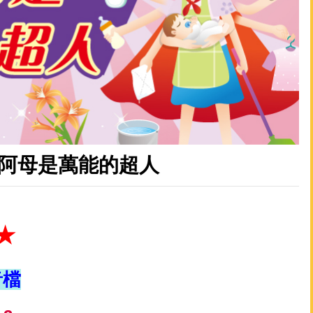
／阿母是萬能的超人
★
音檔