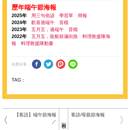
歷年端午節海報
2025年
用三句俗諺
學習單
簡報
2024年
歡喜過端午
音檔
2023年
五月五，過端午
音檔
2022年
五月五，龍船鼓滿街路
料理救援隊海
報
料理救援隊動畫
社群分享：
TAG：
【客語】端午節海報
客語/母親節海報
／
回列表