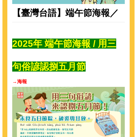
【臺灣台語】端午節海報／
2025年 端午節海報 / 用三
句俗諺認捌五月節
→海報